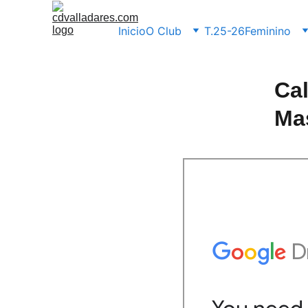
Inicio
O Club
T.25-26
Feminino
Ca
Ma